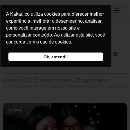
A Kakau.co utiliza cookies para oferecer melhor
Kakau Seguros
experiência, melhorar o desempenho, analisar
como você interage em nosso site e
personalizar conteúdo. Ao utilizar este site, você
Entenda como funciona a
concorda com o uso de cookies.
indenização do seguro para
Ok, entendi!
celular
janeiro 8, 2019
Kakau Seguros
Blog
,
Celulares