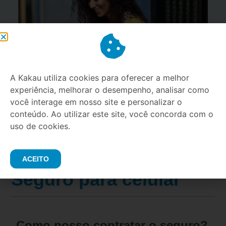
Como escolher o contrato de
A Kakau utiliza cookies para oferecer a melhor
seguro ideal para o seu perfil?
experiência, melhorar o desempenho, analisar como
você interage em nosso site e personalizar o
conteúdo. Ao utilizar este site, você concorda com o
uso de cookies.
ACEITO
Perguntas frequentes sobre
Seguro para celular
Como posso contratar o seguro?