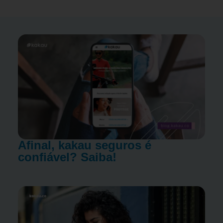
Afinal, kakau seguros é
confiável? Saiba!