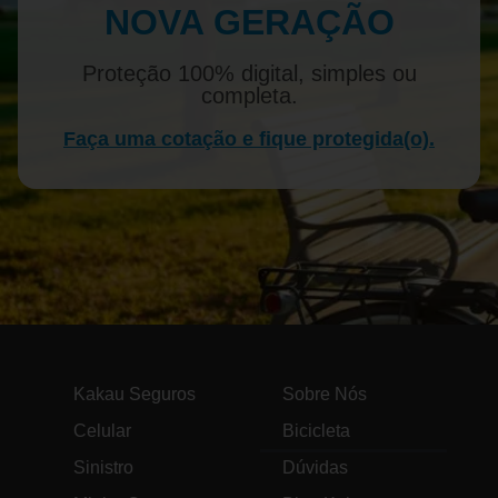
NOVA GERAÇÃO
Proteção 100% digital, simples ou
completa.
Faça uma cotação e fique protegida(o).
Kakau Seguros
Sobre Nós
Celular
Bicicleta
Sinistro
Dúvidas