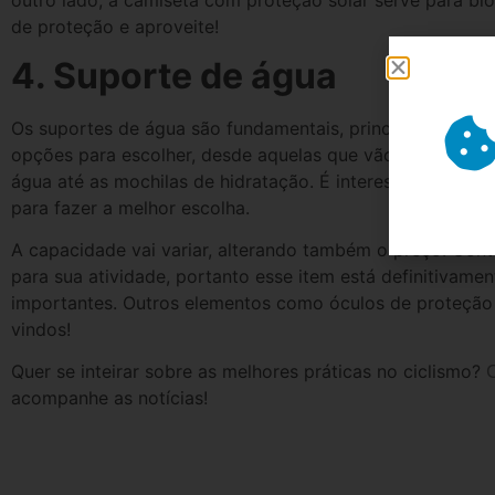
de proteção e aproveite!
4. Suporte de água
Os suportes de água são fundamentais, principalmente, e
opções para escolher, desde aquelas que vão diretamente 
água até as mochilas de hidratação. É interessante pe
para fazer a melhor escolha.
A capacidade vai variar, alterando também o preço. Con
para sua atividade, portanto esse item está definitivamen
importantes. Outros elementos como óculos de proteção
vindos!
Quer se inteirar sobre as melhores práticas no ciclismo?
acompanhe as notícias!