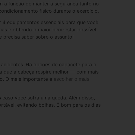
m a função de manter a segurança tanto no
ondicionamento físico durante o exercício.
r 4 equipamentos essenciais para que você
as e obtendo o maior bem-estar possível.
e precisa saber sobre o assunto!
 acidentes. Há opções de capacete para o
ara que a cabeça respire melhor — com mais
jo. O mais importante é
escolher o mais
s caso você sofra uma queda. Além disso,
tável, evitando bolhas. É bom para os dias