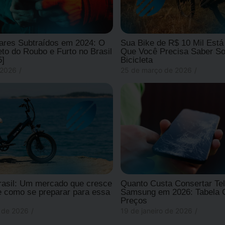
lares Subtraídos em 2024: O
Sua Bike de R$ 10 Mil Está
o do Roubo e Furto no Brasil
Que Você Precisa Saber So
5]
Bicicleta
 2026
/
25 de março de 2026
/
rasil: Um mercado que cresce
Quanto Custa Consertar Tel
 como se preparar para essa
Samsung em 2026: Tabela 
Preços
o de 2026
/
19 de janeiro de 2026
/