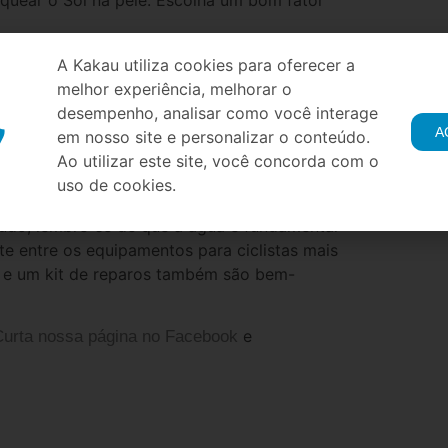
A Kakau utiliza cookies para oferecer a
melhor experiência, melhorar o
desempenho, analisar como você interage
m temperaturas mais altas. Há diversas
A
em nosso site e personalizar o conteúdo.
na bicicleta e você encaixa a garrafinha de
Ao utilizar este site, você concorda com o
nsar em sua necessidade em cada momento
uso de cookies.
tudo, lembre-se de que a água é fundamental
te entre os equipamentos para ciclistas mais
 e um kit de reparos também são bem-
e
Curta nossa página no Facebook