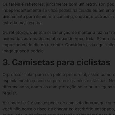
Os faróis e refletores, juntamente com um retrovisor, pod
independentemente
ou em uma á
se você pedala na cidade
unicamente para iluminar o caminho, enquanto outras si
estrada mais escura.
Os refletores, que têm essa função de manter a luz na fre
acionados automaticamente quando você freia. Sendo ass
importantes de dia ou de noite. Considere essa aquisição
longe quando pedala.
3. Camisetas para ciclistas
O protetor solar para sua pele é primordial, assim como 
especialmente
. Ne
quando se percorre grandes distâncias
diferenciadas, como as com proteção solar ou a segunda
regular.
A “undershirt” é uma espécie de camiseta interna que ser
você não corre o risco de chegar no escritório ensopado, 
outro lado, a camiseta com proteção solar serve para bl