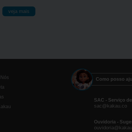
veja mais
 Nós
Como posso aj
eta
as
SAC - Serviço d
sac@kakau.co
Kakau
Ouvidoria - Suge
ouvidoria@kakau