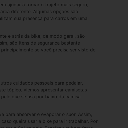
em ajudar a tornar o trajeto mais seguro,
rea diferente. Algumas opções são
nalizam sua presença para carros em uma
nte e atrás da bike, de modo geral, são
im, são itens de segurança bastante
 principalmente se você precisa ser visto de
outros cuidados pessoais para pedalar,
ste tópico, viemos apresentar camisetas
 pele que se usa por baixo da camisa
ve para absorver e evaporar o suor. Assim,
caso queira usar a bike para ir trabalhar. Por
oquear o Sol na pele. Escolha um bom fator