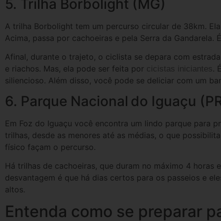
5. Trilha Borbolight (MG)
A trilha Borbolight tem um percurso circular de 38km. El
Acima, passa por cachoeiras e pela Serra da Gandarela. 
Afinal, durante o trajeto, o ciclista se depara com estrad
e riachos. Mas, ela pode ser feita por
. 
cicistas iniciantes
siliencioso. Além disso, você pode se deliciar com um ba
6. Parque Nacional do Iguaçu (P
Em Foz do Iguaçu você encontra um lindo parque para pra
trilhas, desde as menores até as médias, o que possibilit
físico façam o percurso.
Há trilhas de cachoeiras, que duram no máximo 4 horas e
desvantagem é que há dias certos para os passeios e ele
altos.
Entenda como se preparar par