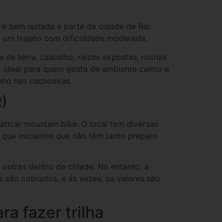
a é bem isolada e parte da cidade de Rio
É um trajeto com dificuldade moderada.
as de terra, cascalho, raízes expostas, rochas
É ideal para quem gosta de ambiente calmo e
nho nas cachoeiras.
R)
ticar mountain bike. O local tem diversas
a que iniciantes que não têm tanto preparo
 outras dentro da cidade. No entanto, a
s são cobrados, e ás vezes, os valores são
a fazer trilha