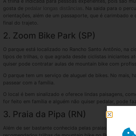
A trilha é indicada para pessoas experientes, pois são m
gosta de
. Na saida para o perc
pedalar longas distâncias
orientações, além de um passaporte, que é carimbado e d
final do trajeto.
2. Zoom Bike Park (SP)
O parque está localizado no Rancho Santo Antônio, na c
tipos de trilhas, o que agrada desde ciclistas iniciantes 
quiser pode contratar aulas de mountain bike com profiss
O parque tem um serviço de aluguel de bikes. No mais, h
passear com a família.
O local é bem sinalizado e oferece lindas paisagens, co
for feito em família e alguém não quiser pedalar, pode fa
3. Praia da Pipa (RN)
Além de ser bastante conhecida pelas praias exuberante
recomendados trilhas de mountain bike no Brasil. O traj