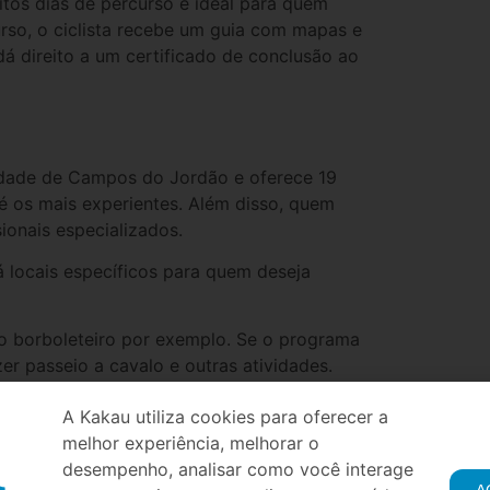
uitos dias de percurso e ideal para quem
urso, o ciclista recebe um guia com mapas e
á direito a um certificado de conclusão ao
idade de Campos do Jordão e oferece 19
até os mais experientes. Além disso, quem
ionais especializados.
á locais específicos para quem deseja
mo borboleteiro por exemplo. Se o programa
zer passeio a cavalo e outras atividades.
A Kakau utiliza cookies para oferecer a
melhor experiência, melhorar o
s, a cidade de pipa tem uma das mais
desempenho, analisar como você interage
eto tem 20km e fica em uma aldeia de