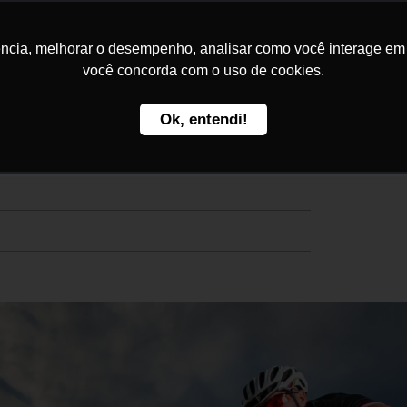
Home
Kakau Seguros
C
ncia, melhorar o desempenho, analisar como você interage em no
você concorda com o uso de cookies.
Ok, entendi!
eja as 6 trilhas