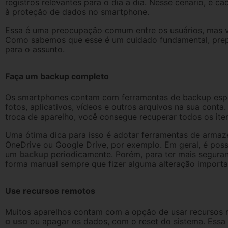
registros relevantes para o dia a dia. Nesse cenário, é c
à proteção de dados no smartphone.
Essa é uma preocupação comum entre os usuários, mas
Como sabemos que esse é um cuidado fundamental, prepa
para o assunto.
Faça um backup completo
Os smartphones contam com ferramentas de backup espe
fotos, aplicativos, vídeos e outros arquivos na sua cont
troca de aparelho, você consegue recuperar todos os iten
Uma ótima dica para isso é adotar ferramentas de arm
OneDrive ou Google Drive, por exemplo. Em geral, é possí
um
periodicamente. Porém, para ter mais seguran
backup
forma manual sempre que fizer alguma alteração importa
Use recursos remotos
Muitos aparelhos contam com a opção de usar recursos r
ou apagar os dados, com o reset do sistema. Essa 
o uso