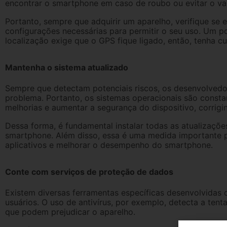
encontrar o smartphone em caso de roubo ou evitar o v
Portanto, sempre que adquirir um aparelho, verifique se 
configurações necessárias para permitir o seu uso. Um p
localização exige que o GPS fique ligado, então, tenha c
Mantenha o sistema atualizado
Sempre que detectam potenciais riscos, os desenvolvedo
problema. Portanto, os sistemas operacionais são const
melhorias e aumentar a segurança do dispositivo, corrigin
Dessa forma, é fundamental instalar todas as atualizaçõ
smartphone. Além disso, essa é uma medida importante p
aplicativos e melhorar o desempenho do smartphone.
Conte com serviços de proteção de dados
Existem diversas ferramentas específicas desenvolvidas
usuários. O uso de antivírus, por exemplo, detecta a tent
que podem prejudicar o aparelho.