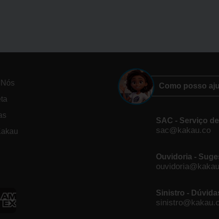
 Nós
Como posso aj
eta
as
SAC - Serviço d
sac@kakau.co
Kakau
Ouvidoria - Suge
ouvidoria@kakau
Sinistro - Dúvid
sinistro@kakau.