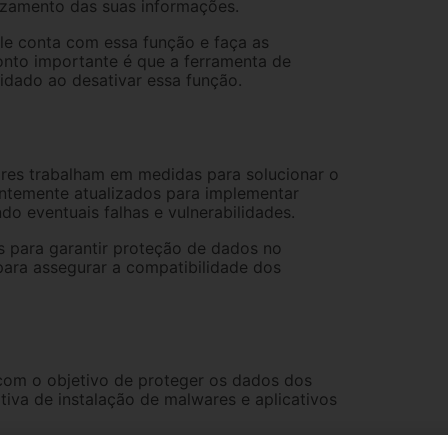
azamento das suas informações.
ele conta com essa função e faça as
onto importante é que a ferramenta de
uidado ao desativar essa função.
res trabalham em medidas para solucionar o
antemente atualizados para implementar
do eventuais falhas e vulnerabilidades.
es para garantir proteção de dados no
ara assegurar a compatibilidade dos
 com o objetivo de proteger os dados dos
ativa de instalação de malwares e aplicativos