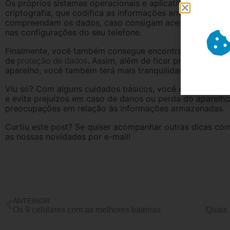
Os próprios sistemas operacionais e aplicativos também c
criptografia, que codifica as informações armazenadas,
compreendam os dados, caso consigam acessá-los. Porta
nas configurações do seu telefone.
Finalmente, você também consegue encontrar seguros par
de
.
Assim, além de ficar protegido em
proteção de dados
aparelho, você também terá mais tranquilidade em relaçã
Viu só? Com alguns cuidados básicos, você consegue a
e evita prejuízos em caso de danos ou perda do aparelho
preocupações em relação às informações armazenadas.
Curtiu este post? Se quiser acompanhar outras dicas com
as nossas novidades por e-mail!
ANTERIOR
Os 9 celulares com as melhores baterias