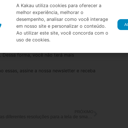
ontam com firewall, que detecta intrusos, e
A Kakau utiliza cookies para oferecer a
 impedindo que pessoas não autorizadas
melhor experiência, melhorar o
nto, sempre deixe essas opções ativadas
desempenho, analisar como você interage
A
em nosso site e personalizar o conteúdo.
a celular que oferecem serviços
Ao utilizar este site, você concorda com o
 caso de roubo ou danos acidentais no
o às suas informações.
uso de cookies.
umentar a proteção de dados no smartphone
. Dessa forma, você não terá mais
o essas, assine a nossa newsletter e receba
PRÓXIMO
Quais as diferentes resoluções para a tela de smartphone? Descubra aqui