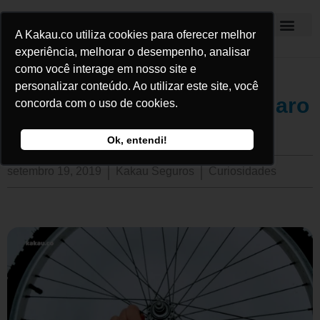
A Kakau.co utiliza cookies para oferecer melhor
Kakau Seguros
experiência, melhorar o desempenho, analisar
como você interage em nosso site e
personalizar conteúdo. Ao utilizar este site, você
Aprenda como escolher o aro
concorda com o uso de cookies.
ideal para a sua bicicleta
Ok, entendi!
setembro 19, 2019
Kakau Seguros
Curiosidades