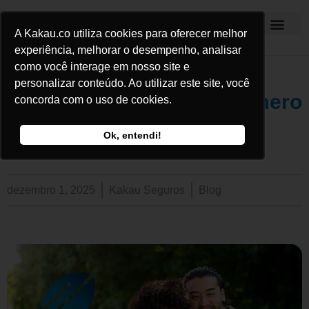
A Kakau.co utiliza cookies para oferecer melhor
Kakau Seguros
experiência, melhorar o desempenho, analisar
como você interage em nosso site e
personalizar conteúdo. Ao utilizar este site, você
Como Recuperar Seu Número
concorda com o uso de cookies.
Após Celular Roubado ou
Ok, entendi!
Perdido
dezembro 1, 2025
Kakau Seguros
Blog