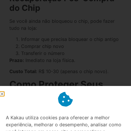
do Chip
Se você ainda não bloqueou o chip, pode fazer
tudo na loja:
Informar que precisa bloquear o chip antigo
Comprar chip novo
Transferir o número
Prazo:
Imediato na loja física.
Custo Total:
R$ 10-30 (apenas o chip novo).
Como Proteger Seus
Dados Após
Roubo/Perda
A Kakau utiliza cookies para oferecer a melhor
Além de recuperar o número, é crucial
proteger
experiência, melhorar o desempenho, analisar como
suas informações pessoais
: