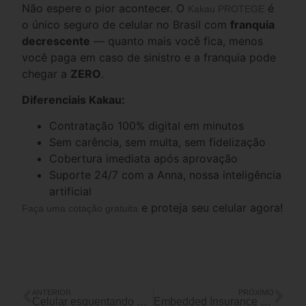
Não espere o pior acontecer. O
é
Kakau PROTEGE
o único seguro de celular no Brasil com
franquia
decrescente
— quanto mais você fica, menos
você paga em caso de sinistro e a franquia pode
chegar a
ZERO
.
Diferenciais Kakau:
Contratação 100% digital em minutos
Sem carência, sem multa, sem fidelização
Cobertura imediata após aprovação
Suporte 24/7 com a Anna, nossa inteligência
artificial
e proteja seu celular agora!
Faça uma cotação gratuita
ANTERIOR
PRÓXIMO
Celular esquentando e descarregando rápido? 7 causas e soluções
Embedded Insurance no Varejo: 3 tecnologias que estão revolucionando a venda de seguros