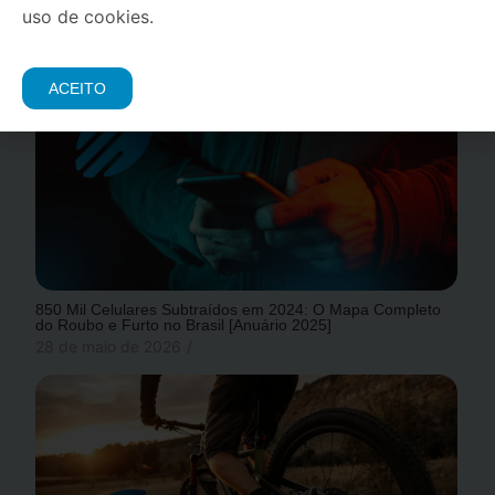
Completo para Ciclistas
uso de cookies.
22 de junho de 2026
/
ACEITO
850 Mil Celulares Subtraídos em 2024: O Mapa Completo
do Roubo e Furto no Brasil [Anuário 2025]
28 de maio de 2026
/