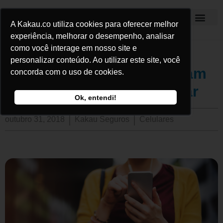
A Kakau.co utiliza cookies para oferecer melhor
Kakau Seguros
experiência, melhorar o desempenho, analisar
como você interage em nosso site e
personalizar conteúdo. Ao utilizar este site, você
5 ações simples que ajudam
concorda com o uso de cookies.
você a proteger seu celular
Ok, entendi!
outubro 31, 2018
Kakau Seguros
Celulares