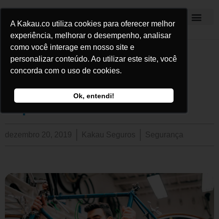
A Kakau.co utiliza cookies para oferecer melhor
Kakau Seguros
experiência, melhorar o desempenho, analisar
como você interage em nosso site e
personalizar conteúdo. Ao utilizar este site, você
Entenda os materiais dos
concorda com o uso de cookies.
quadros de bicicleta e sua
Ok, entendi!
importância!
dezembro 20, 2019
Kakau Seguros
Segurança