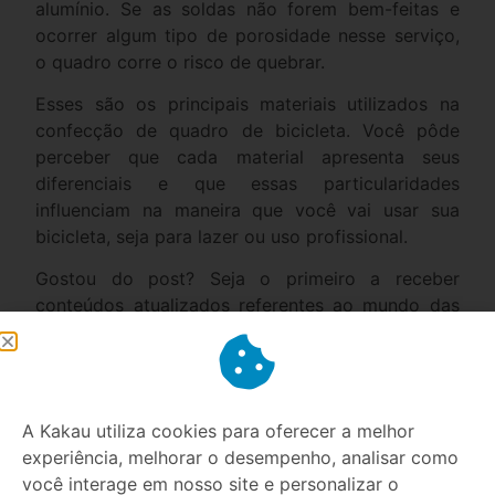
alumínio. Se as soldas não forem bem-feitas e
ocorrer algum tipo de porosidade nesse serviço,
o quadro corre o risco de quebrar.
Esses são os principais materiais utilizados na
confecção de quadro de bicicleta. Você pôde
perceber que cada material apresenta seus
diferenciais e que essas particularidades
influenciam na maneira que você vai usar sua
bicicleta, seja para lazer ou uso profissional.
Gostou do post? Seja o primeiro a receber
conteúdos atualizados referentes ao mundo das
bikes diretamente em seu e-mail. Para isso, basta
assinar nossa newsletter.
A Kakau utiliza cookies para oferecer a melhor
experiência, melhorar o desempenho, analisar como
você interage em nosso site e personalizar o