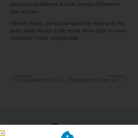
percursos prediletos e fazer compartilhamento
com amigos.
Falando nisso, que tal compartilhar este post nas
suas redes sociais e dar essas dicas para os seus
contatos? Então compartilhe!
ANTERIOR
PRÓXIMO
4 equipamentos essenciais para todos os ciclistas!
Etiqueta nas redes sociais? Saiba como evitar discussões desnecessárias
Posts