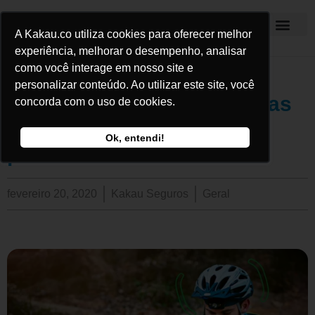
A Kakau.co utiliza cookies para oferecer melhor
Kakau Seguros
experiência, melhorar o desempenho, analisar
como você interage em nosso site e
personalizar conteúdo. Ao utilizar este site, você
5 dicas de app para ciclistas
concorda com o uso de cookies.
para melhorar sua
Ok, entendi!
performances
fevereiro 20, 2020
Kakau Seguros
Geral