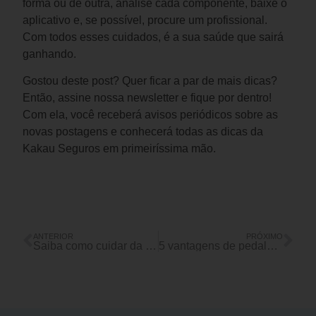
forma ou de outra, analise cada componente, baixe o 
aplicativo e, se possível, procure um profissional. 
Com todos esses cuidados, é a sua saúde que sairá 
ganhando.
Gostou deste post? Quer ficar a par de mais dicas? 
Então, assine nossa newsletter e fique por dentro! 
Com ela, você receberá avisos periódicos sobre as 
novas postagens e conhecerá todas as dicas da 
Kakau Seguros em primeiríssima mão.
ANTERIOR
PRÓXIMO
Saiba como cuidar da bateria do celular corretamente
5 vantagens de pedalar à noite