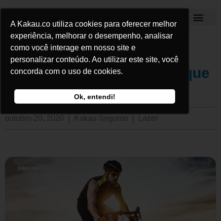
A Kakau.co utiliza cookies para oferecer melhor
Kakau Seguros
experiência, melhorar o desempenho, analisar
como você interage em nosso site e
personalizar conteúdo. Ao utilizar este site, você
Bike fit online: entenda o que
concorda com o uso de cookies.
é e como funciona
Ok, entendi!
outubro 20, 2020
Kakau Seguros
Lazer