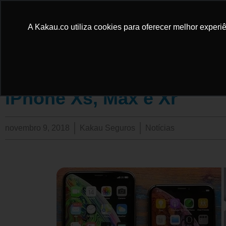
A Kakau.co utiliza cookies para oferecer melhor experiê
Chegam ao Brasil novo A
iPhone Xs, Max e Xr
novembro 9, 2018
Kakau Seguros
Notícias