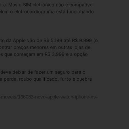
ira. Mas o SIM eletrônico não é compatível
 Nem o eletrocardiograma está funcionando
ite da Apple vão de R$ 5.199 até R$ 9.999 (o
ontrar preços menores em outras lojas de
ores que começam em R$ 3.999 e a opção
eve deixar de fazer um seguro para o
 perda, roubo qualificado, furto e quebra
s-moveis/136033-novo-apple-watch-iphone-xs-