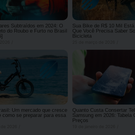
lares Subtraídos em 2024: O
Sua Bike de R$ 10 Mil Está
o do Roubo e Furto no Brasil
Que Você Precisa Saber So
5]
Bicicleta
 2026
/
25 de março de 2026
/
rasil: Um mercado que cresce
Quanto Custa Consertar Tel
 como se preparar para essa
Samsung em 2026: Tabela 
Preços
o de 2026
/
19 de janeiro de 2026
/