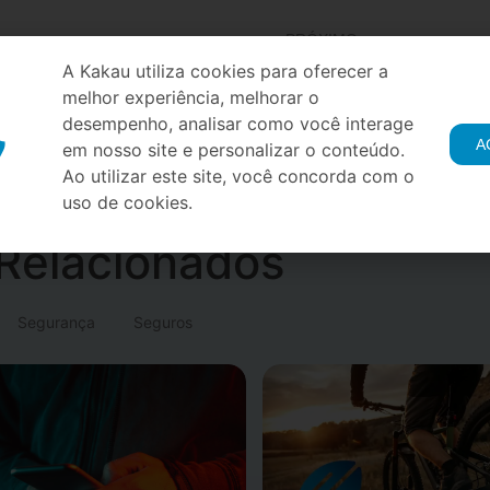
PRÓXIMO
Aprenda como rastrear um celular roubado ou perdido
A Kakau utiliza cookies para oferecer a
melhor experiência, melhorar o
desempenho, analisar como você interage
A
em nosso site e personalizar o conteúdo.
Ao utilizar este site, você concorda com o
uso de cookies.
Relacionados
Segurança
Seguros