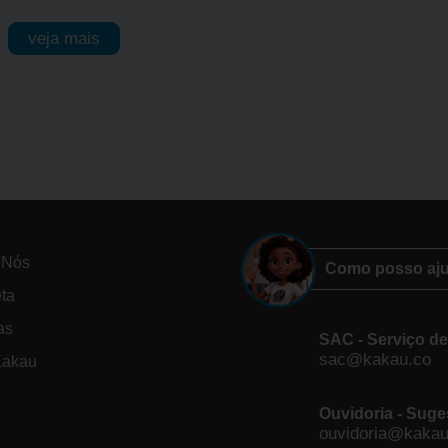
veja mais
 Nós
Como posso aj
eta
as
SAC - Serviço d
sac@kakau.co
Kakau
Ouvidoria - Suge
ouvidoria@kakau