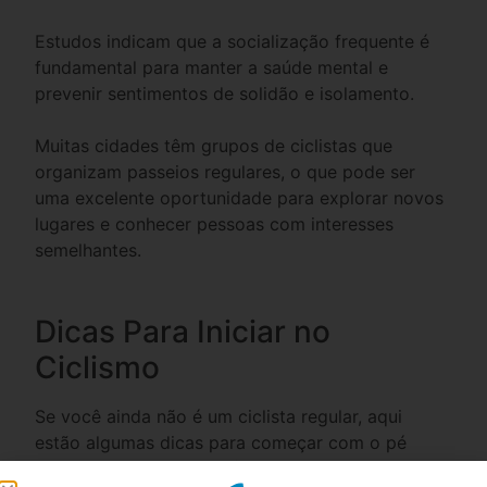
Estudos indicam que a socialização frequente é
fundamental para manter a saúde mental e
prevenir sentimentos de solidão e isolamento.
Muitas cidades têm grupos de ciclistas que
organizam passeios regulares, o que pode ser
uma excelente oportunidade para explorar novos
lugares e conhecer pessoas com interesses
semelhantes.
Dicas Para Iniciar no
Ciclismo
Se você ainda não é um ciclista regular, aqui
estão algumas dicas para começar com o pé
direito (ou pedal direito!):