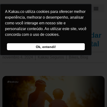
A Kakau.co utiliza cookies para oferecer melhor
Kakau Seguros
experiência, melhorar o desempenho, analisar
como você interage em nosso site e
personalizar conteúdo. Ao utilizar este site, você
Como a bicicleta pode ajudar
concorda com o uso de cookies.
na sua saúde física e mental
Ok, entendi!
novembro 4, 2024
Kakau Seguros
Bikes
,
Blog