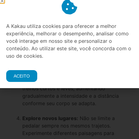
Escolha a bicicleta certa:
Opte por uma
bicicleta adequada ao seu estilo de uso, seja
para trajetos urbanos, trilhas ou longas
A Kakau utiliza cookies para oferecer a melhor
distâncias.
experiência, melhorar o desempenho, analisar como
você interage em nosso site e personalizar o
Use os equipamentos de segurança:
conteúdo. Ao utilizar este site, você concorda com o
Capacete, luzes de sinalização e roupas
uso de cookies.
adequadas são fundamentais para garantir
sua segurança.
ACEITO
Mantenha a regularidade:
Comece com
treinos curtos e leves, aumentando
gradualmente a intensidade e a distância
conforme seu corpo se adapta.
Explore novos lugares:
Não se limite a
pedalar sempre nos mesmos trajetos.
Experimente diferentes paisagens para