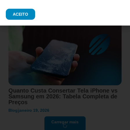
Blog
fevereiro 11, 2026
ACEITO
Quanto Custa Consertar Tela iPhone vs
Samsung em 2026: Tabela Completa de
Preços
Blog
janeiro 19, 2026
Carregar mais