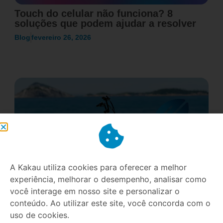
Touch do celular não funciona? 8
soluções que podem ajudar a resolver
Blog
fevereiro 26, 2026
A Kakau utiliza cookies para oferecer a melhor
experiência, melhorar o desempenho, analisar como
você interage em nosso site e personalizar o
E-bikes no Brasil: Um mercado que
conteúdo. Ao utilizar este site, você concorda com o
cresce 50% ao ano e como se preparar
uso de cookies.
para essa revolução