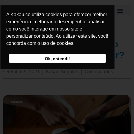
A Kakau.co utiliza cookies para oferecer melhor
Kakau Seguros
experiência, melhorar o desempenho, analisar
como você interage em nosso site e
personalizar conteúdo. Ao utilizar este site, você
Dor no joelho ao pedalar: o
concorda com o uso de cookies.
que pode ser e como evitar?
Ok, entendi!
setembro 9, 2021
Kakau Seguros
Curiosidades