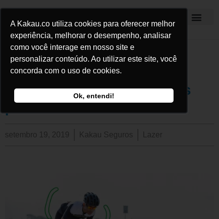
A Kakau.co utiliza cookies para oferecer melhor
Kakau Seguros
experiência, melhorar o desempenho, analisar
como você interage em nosso site e
personalizar conteúdo. Ao utilizar este site, você
Os 7 melhores e
concorda com o uso de cookies.
indispensáveis acessórios
Ok, entendi!
para a sua bicicleta
setembro 19, 2019
Kakau Seguros
Lazer