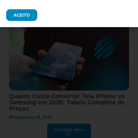
Blog
fevereiro 11, 2026
ACEITO
Quanto Custa Consertar Tela iPhone vs
Samsung em 2026: Tabela Completa de
Preços
Blog
janeiro 19, 2026
Carregar mais