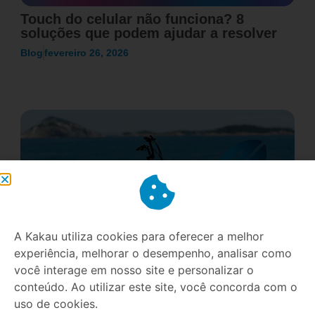
Touch do celular não funciona? 8
soluções que podem ajudar a resolver
Blog
fevereiro 26, 2026
A Kakau utiliza cookies para oferecer a melhor
experiência, melhorar o desempenho, analisar como
você interage em nosso site e personalizar o
E-bikes no Brasil: Um mercado que
conteúdo. Ao utilizar este site, você concorda com o
cresce 50% ao ano e como se preparar
uso de cookies.
para essa revolução