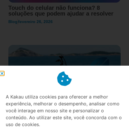
Touch do celular não funciona? 8
soluções que podem ajudar a resolver
Blog
fevereiro 26, 2026
A Kakau utiliza cookies para oferecer a melhor
experiência, melhorar o desempenho, analisar como
você interage em nosso site e personalizar o
E-bikes no Brasil: Um mercado que
conteúdo. Ao utilizar este site, você concorda com o
cresce 50% ao ano e como se preparar
uso de cookies.
para essa revolução