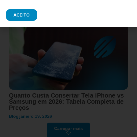
Blog
fevereiro 11, 2026
ACEITO
Quanto Custa Consertar Tela iPhone vs
Samsung em 2026: Tabela Completa de
Preços
Blog
janeiro 19, 2026
Carregar mais