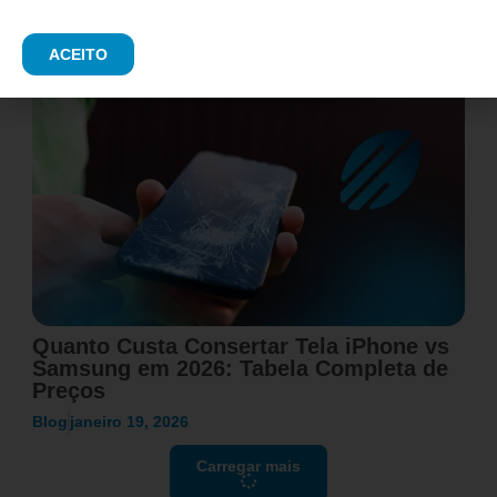
Blog
fevereiro 11, 2026
ACEITO
Quanto Custa Consertar Tela iPhone vs
Samsung em 2026: Tabela Completa de
Preços
Blog
janeiro 19, 2026
Carregar mais