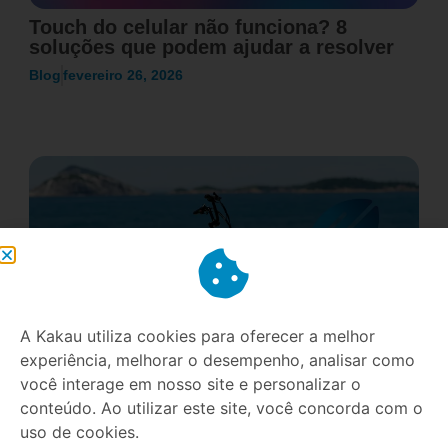
Touch do celular não funciona? 8
soluções que podem ajudar a resolver
Blog
fevereiro 26, 2026
A Kakau utiliza cookies para oferecer a melhor
experiência, melhorar o desempenho, analisar como
você interage em nosso site e personalizar o
E-bikes no Brasil: Um mercado que
conteúdo. Ao utilizar este site, você concorda com o
cresce 50% ao ano e como se preparar
uso de cookies.
para essa revolução