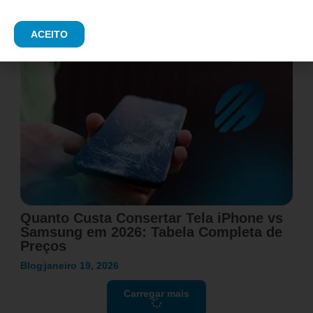
Blog
fevereiro 11, 2026
ACEITO
Quanto Custa Consertar Tela iPhone vs
Samsung em 2026: Tabela Completa de
Preços
Blog
janeiro 19, 2026
Carregar mais