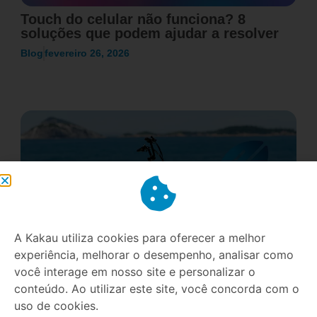
Touch do celular não funciona? 8
soluções que podem ajudar a resolver
Blog
fevereiro 26, 2026
A Kakau utiliza cookies para oferecer a melhor
experiência, melhorar o desempenho, analisar como
você interage em nosso site e personalizar o
E-bikes no Brasil: Um mercado que
conteúdo. Ao utilizar este site, você concorda com o
cresce 50% ao ano e como se preparar
uso de cookies.
para essa revolução