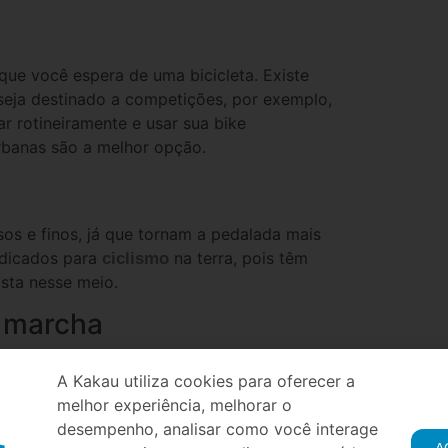
que você espera de uma bicicleta. Existe
eja destinado a competições, por exemplo,
ar rotineiramente e usar sua bike
 urbanas são a melhor opção.
sos e finos, já que tornam a pedalada mais
ndicados para
na terra, pois têm
ciclismo
ista nesse meio.
m marcha
m a vida dos seus usuários. As marchas mais
A Kakau utiliza cookies para oferecer a
e. Por outro lado, as marchas mais pesadas
melhor experiência, melhorar o
s controle para o ciclista.
desempenho, analisar como você interage