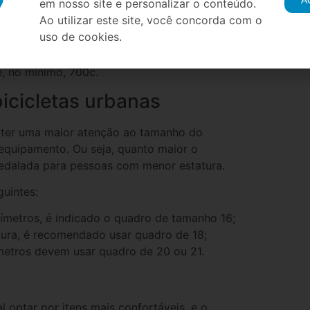
A
em nosso site e personalizar o conteúdo.
Ao utilizar este site, você concorda com o
uso de cookies.
nte analisar o tamanho do aro. Quanto maior
 atravessar possíveis buracos. Para as
e, no mínimo, 700c.
icicletas urbanas
al ter uma maior atenção ao tamanho do
 equipamento. Ou seja, quanto maior o
a pedalada para pessoas com menor estatura.
uintes:
ímetros, é indicado o quadro de tamanho 16;
ltura, é recomendado usar quadro de 18;
ímetros devem usar quadro de 20 ou 21.
l optar por itens mais confortáveis, e o