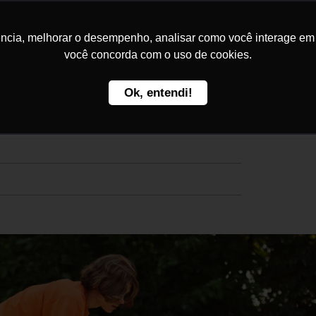
Home
Kakau Seguros
C
ncia, melhorar o desempenho, analisar como você interage em no
você concorda com o uso de cookies.
Ok, entendi!
 escolher e quais as