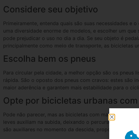
Considere seu objetivo
Primeiramente, entenda quais são suas necessidades e o 
uma diversidade enorme de modelos, e escolher um que s
pode prejudicar o uso no dia a dia. Se seu objeto é pedal
principalmente como
, as bicicletas
meio de transporte
Escolha bem os pneus
Para circular pela cidade, a melhor opção são os pneus li
rápida. São o oposto dos pneus com cravos: estes são i
maior aderência e garantem mais estabilidade para o cicl
Opte por bicicletas urbanas co
Pode não parecer, mas as bicicletas com marcha facilita
leves auxiliam na subida, deixando o percurso mais suav
são auxiliares no momento da descida, proporcionando mai