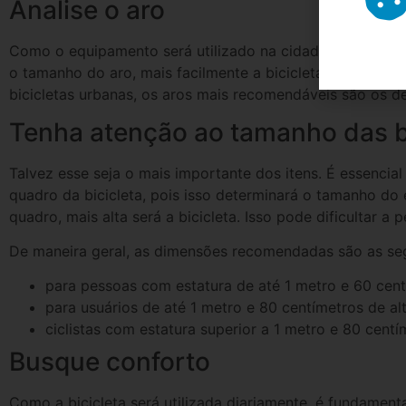
Analise o aro
Como o equipamento será utilizado na cidade, é importa
o tamanho do aro, mais facilmente a bicicleta conseguirá
bicicletas urbanas, os aros mais recomendáveis são os d
Tenha atenção ao tamanho das b
Talvez esse seja o mais importante dos itens. É essenci
quadro da bicicleta, pois isso determinará o tamanho do
quadro, mais alta será a bicicleta. Isso pode dificultar 
De maneira geral, as dimensões recomendadas são as seg
para pessoas com estatura de até 1 metro e 60 cent
para usuários de até 1 metro e 80 centímetros de a
ciclistas com estatura superior a 1 metro e 80 cent
Busque conforto
Como a bicicleta será utilizada diariamente, é fundamenta